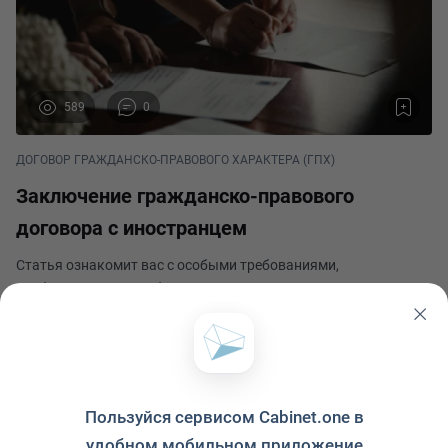
589
0
ДОГОВОР ГРАЖДАНСКО-ПРАВОВОГО ХАРАКТЕРА (ГПХ)
Заключение гражданско-правового
договора с иностранцем
Статья ознакомит вас с особыми требованиями,
необходимыми для оформления договора ГПХ с иностранцем,
которые помогут избежать штрафов со стороны ГИТ или
миграционных органов. Руководитель компании имеет право
Кадровый вопрос
заключить соглашение с заграничным сотрудником, нез
Опубликовано 26 июня 2024
Пользуйся сервисом Cabinet.one в
удобном мобильном приложение