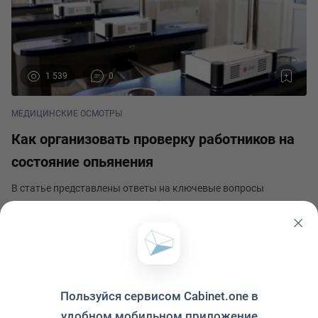
1 539
0
МЕДИЦИНСКИЕ ОСМОТРЫ
Как организовать проверку работников на
состояние опьянения
В статье представлены ответы на ключевые вопросы
о проведении тестирования работников на предмет опьянения
с использованием специальных средств. В частности, будут
рассмотрены особенности оформления проведения
Кадровый вопрос
указанных проверок, а также считаются ли их резул
Опубликовано 12 марта 2024
Пользуйся сервисом Cabinet.one в
удобном мобильном приложение