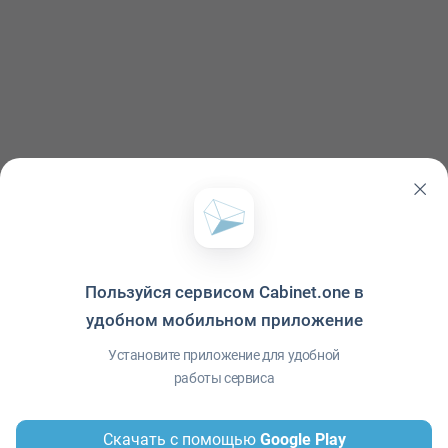
Пользуйся сервисом Cabinet.one в
удобном мобильном приложение
Политика конфиденциальности
·
Условия использования
·
Файлы cookie
·
Справка
·
Приложение
© ООО "Межрегиональный Информационный центр"
Установите приложение для удобной
работы сервиса
Скачать с помощью
Google Play