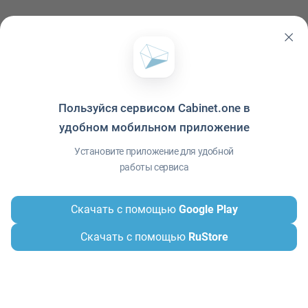
Читать ещё
Пользуйся сервисом Cabinet.one в
удобном мобильном приложение
Установите приложение для удобной
работы сервиса
Скачать с помощью
Google Play
483
0
Скачать с помощью
RuStore
МАРКЕТИНГ
Как привлечь клиентов: 8 вариантов на
любой вкус