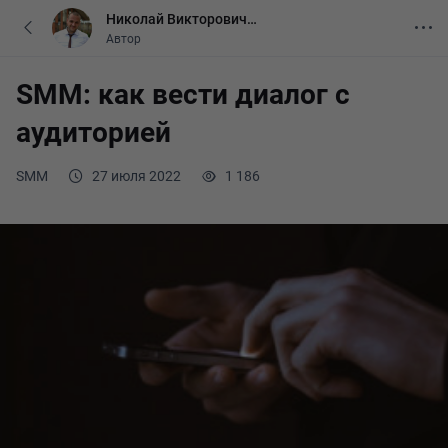
Николай Викторович
Липенков
Автор
SMM: как вести диалог с
аудиторией
SMM
27 июля 2022
1 186