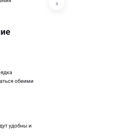
дения
0
ние
рядка
аться обеими
дут удобны и