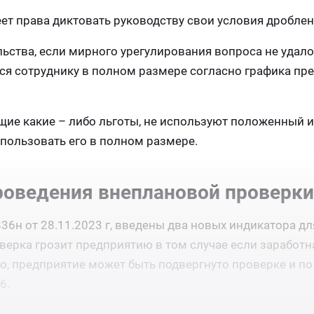
еет права диктовать руководству свои условия дроблен
льства, если мирного урегулирования вопроса не удало
тся сотруднику в полном размере согласно графика пр
щие какие – либо льготы, не используют положенный и
спользовать его в полном размере.
роведения внеплановой проверки
6н от 28.11.2023 г, введены два новых индикатора дл
верка грозит предприятию в том случае если заработн
о, предприятие может быть подвергнуто проверке и п
6.