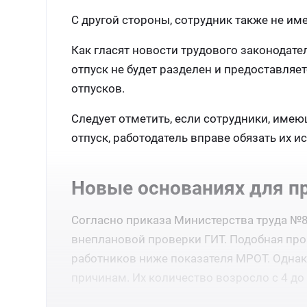
С другой стороны, сотрудник также не им
Как гласят новости трудового законодате
отпуск не будет разделен и предоставляе
отпусков.
Следует отметить, если сотрудники, имею
отпуск, работодатель вправе обязать их и
Новые основаниях для п
Согласно приказа Министерства труда №83
внеплановой проверки ГИТ. Подобная про
работников ниже показателя МРОТ. Однак
причинам. Их количество возросло с 4 до 