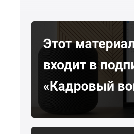
Этот материа
входит в подп
«Кадровый во