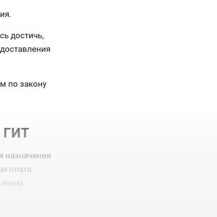
ия.
сь достичь,
едоставления
м по закону
 ГИТ
я назначения
ая плата
о иным