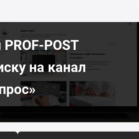
л PROF-POST
иску на канал
прос»