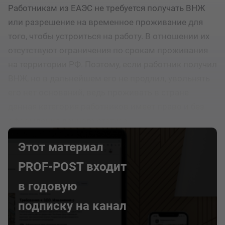
Работникам из ЕАЭС не требуется получать ВНЖ
или разрешение на временное проживание для
того, чтобы устроиться на работу. В отношении их
отсутствуют ограничения по срокам проживания
на территории РФ. Поэтому, если работник получил
ВНЖ, но в дальнейшем его не продлил, увольнять
его нет оснований, ведь проживать в стране
данная категория работников имеет право и без
оформления данного статуса.
Этот материал
PROF-POST входит
в годовую
подписку на канал