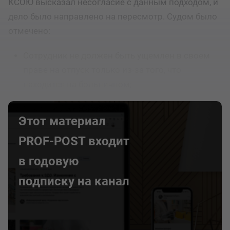
КСОЮ высказал несогласие с данным подходом, и
дело было направлено на пересмотр. Судом было
отмечено:
Сотрудник не должен быть ущемлен в своем
праве на отпуск только из-за того, что
находится на больничном;
Этот материал
PROF-POST входит
в годовую
подписку на канал