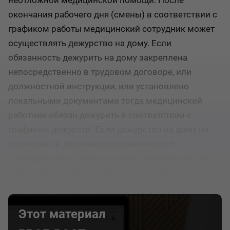
неотложной медицинской помощи. После
окончания рабочего дня (смены) в соответствии с
графиком работы медицинский сотрудник может
осуществлять дежурство на дому. Если
обязанность дежурить на дому закреплена
непосредственно в трудовом договоре, или
должностной инструкции, или установлено
локальными документами тогда медицинский
работник обязан дежурить в соответствии с
графиком дежурств. Если дежурство на дому не
прописано в документах организации, то
сотрудник имеет полное право отказываться от
дежурства, или брать дежурство только в удобное
для себя время.
Этот материал