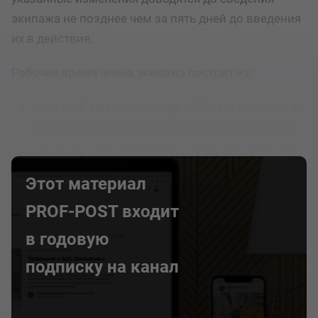
экипажа не позднее чем за пять дней до введения
их в действие.
Рабочее время члена экипажа состоит из:
полетной смены, периода рабочего времени с
начала времени предполетной подготовки до
завершения послеполетных работ и включает:
Этот материал
PROF-POST входит
в годовую
подписку на канал