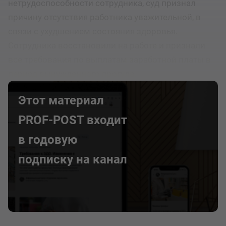
нетрудоспособности сотрудника, суд признал
причину отсутствия работника уважительной, в
связи с ухудшением состояния здоровья.
Сотрудника восстановили на работе и признали
все требования по выплатам заработной платы в
период вынужденного прогула.
Этот материал
PROF-POST входит
в годовую
подписку на канал