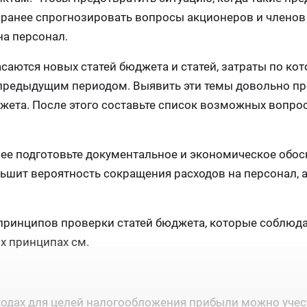
 заранее спрогнозировать вопросы акционеров и члено
на персонал.
асаются новых статей бюджета и статей, затраты по ко
предыдущим периодом. Выявить эти темы довольно пр
жета. После этого составьте список возможных вопрос
ее подготовьте документальное и экономическое обос
ньшит вероятность сокращения расходов на персонал, а
 принципов проверки статей бюджета, которые соблюд
х принципах см.
сходах для целей налогообложения прибыли можно учес