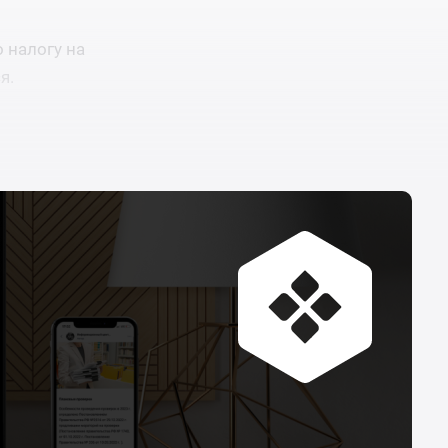
 налогу на
ся.