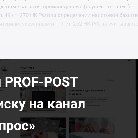
денные затраты, произведенные (осуществленные)
. 49 ст. 270 НК РФ при определении налоговой базы по
териям, указанным в п. 1 ст. 252 НК РФ, не учитывают
л PROF-POST
иску на канал
прос»