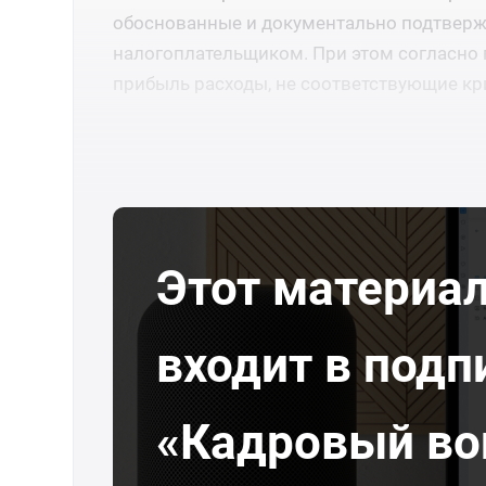
обоснованные и документально подтверж
налогоплательщиком. При этом согласно п
прибыль расходы, не соответствующие кри
Этот материа
входит в подп
«Кадровый во