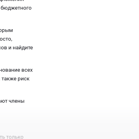
в бюджетного
торым
осто,
ов и найдите
нование всех
 также риск
ают члены
ть только