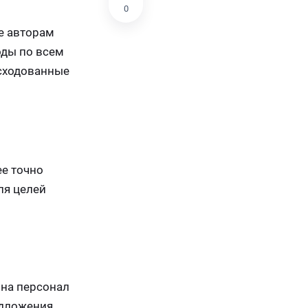
0
е авторам
оды по всем
асходованные
ее точно
ля целей
 на персонал
едложения