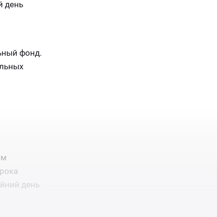
й день
ьный фонд.
ельных
им
срока
айний день