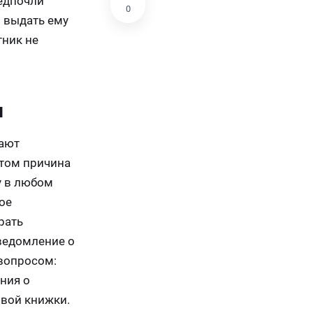
едпочли
0
н выдать ему
тник не
и
вают
этом причина
у в любом
ное
рать
уведомление о
 вопросом:
ния о
овой книжки.