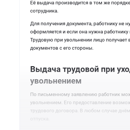
Её выдача производится в том же порядке
сотрудника.
Для получения документа, работнику не 
оформляется и если она нужна работнику 
Трудовую при увольнении лицо получает 
документов с его стороны.
Выдача трудовой при ух
увольнением
По письменному заявлению работник мож
увольнением. Его предоставление возмож
трудового договора. В любом случае днё
отпуска.