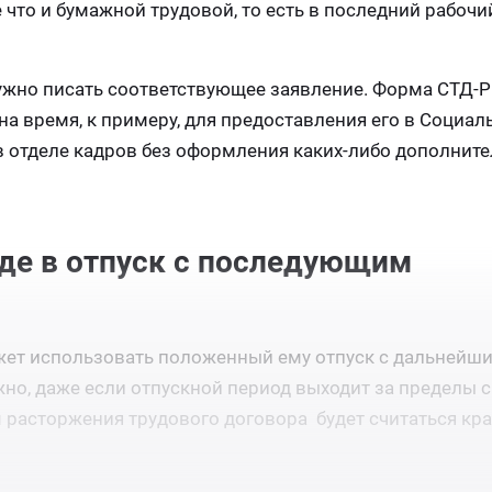
 что и бумажной трудовой, то есть в последний рабочи
нужно писать соответствующее заявление. Форма СТД-Р
на время, к примеру, для предоставления его в Социал
в отделе кадров без оформления каких-либо дополнит
оде в отпуск с последующим
ет использовать положенный ему отпуск с дальнейш
но, даже если отпускной период выходит за пределы 
м расторжения трудового договора будет считаться кр