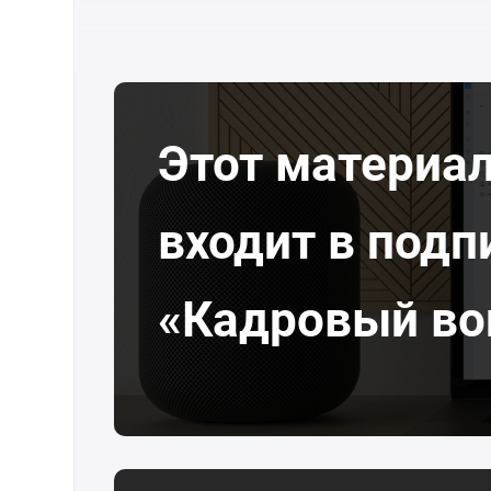
Этот материа
входит в подп
«Кадровый во