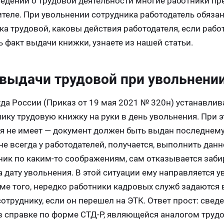
едений о трудовой деятельности многие работники пр
теле. При увольнении сотрудника работодатель обяза
ка трудовой, каковы действия работодателя, если рабо
 факт выдачи книжки, узнаете из нашей статьи.
 выдачи трудовой при увольнени
труда России (Приказ от 19 мая 2021 № 320н) устанавли
ику трудовую книжку на руки в день увольнения. При 
я не имеет — документ должен быть выдан последнем
 не всегда у работодателей, получается, выполнить дан
ник по каким-то соображениям, сам отказывается заби
на дату увольнения. В этой ситуации ему направляется 
ме того, нередко работники кадровых служб задаются
труднику, если он перешел на ЭТК. Ответ прост: сведе
в справке по форме СТД-Р, являющейся аналогом труд