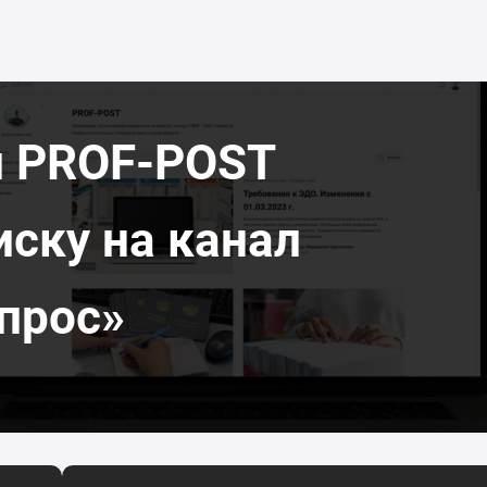
л PROF-POST
иску на канал
прос»