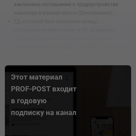
заключено соглашение о трудоустройстве
инвалида в рамках квоты (Соглашение);
ТД, который был заключен между
сотрудником-инвалидом и ИП, владелец
которого заключил соглашение с иным
предприятием на трудоустройство сотрудника
с инвалидностью по квоте;
Этот материал
PROF-POST входит
в годовую
подписку на канал