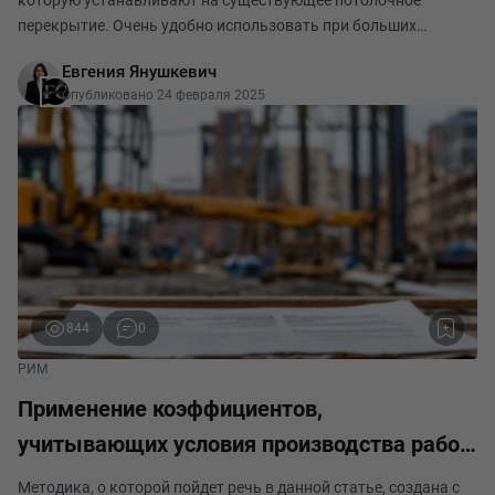
которую устанавливают на существующее потолочное
перекрытие. Очень удобно использовать при больших
перепадах высоты перекрытия. Кроме того, в пространство
Евгения Янушкевич
между подвесным потолком и плитой удобно размеща
Опубликовано 24 февраля 2025
844
0
РИМ
Применение коэффициентов,
учитывающих условия производства работ.
Методика 421/пр. пп.52-56
Методика, о которой пойдет речь в данной статье, создана с