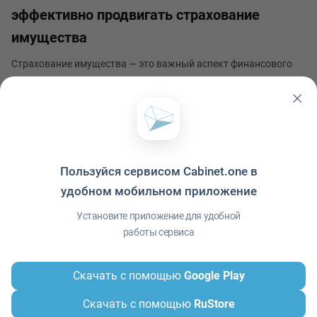
эффективно продвигать страхование
имущества
Страхование имущества — это важный аспект финансового
планирования и защиты имущества от различных рисков.
Для страховых агентов ключевым является не только
предложение клиентам качественных страховых продуктов,
Алексей Новиков
но и эффективное продвижение этих продуктов на р
Опубликовано 16 мая 2024
Пользуйся сервисом Cabinet.one в
удобном мобильном приложение
Политика конфиденциальности
·
Условия использования
·
Файлы cookie
·
Установите приложение для удобной
Справка
·
Приложение
© ООО "Межрегиональный Информационный центр"
работы сервиса
Скачать с помощью
Google Play
Скачать с помощью
RuStore