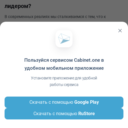
лидером?
В современных реалиях мы сталкиваемся с тем, что к
административным директорам, как правило, предъявляют
требования по владению определенными умениями общего
характера, то есть soft skills. Например, административный
Артём Макаров
директор должен уметь вести переговоры, выс
Опубликовано 25 сентября 2023
Пользуйся сервисом Cabinet.one в
удобном мобильном приложение
Политика конфиденциальности
·
Условия использования
·
Файлы cookie
·
Установите приложение для удобной
Справка
·
Приложение
© ООО "Межрегиональный Информационный центр"
работы сервиса
Скачать с помощью
Google Play
Скачать с помощью
RuStore
Главная
Сообщения
Меню
Контакты
Профиль