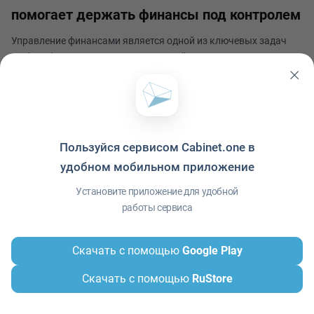
помогает держать финансы под контролем
Управление финансами является одной из ключевых задач
любого бизнеса или домашнего хозяйства. Независимо от
масштаба операции, контроль над финансовыми потоками
играет решающую роль в успехе проекта. Динамика расходов
Егор Бринько
— это процесс, включающий анализ и монитор
Опубликовано 6 августа 2024
Пользуйся сервисом Cabinet.one в
удобном мобильном приложение
Политика конфиденциальности
·
Условия использования
·
Файлы cookie
·
Установите приложение для удобной
Справка
·
Приложение
© ООО "Межрегиональный Информационный центр"
работы сервиса
Скачать с помощью
Google Play
Скачать с помощью
RuStore
Главная
Сообщения
Меню
Контакты
Профиль