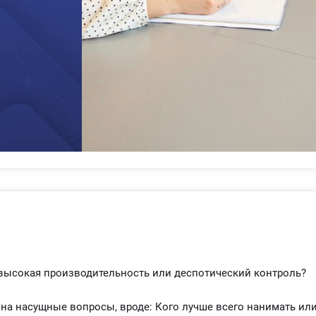
сурсами. Успешная реализация стратегии требует тщательно
ффективного руководства.
и. Он предполагает регулярный мониторинг и оценку эффекти
жно анализировать внутренние и внешние факторы, влияющи
ть и вносить необходимые корректировки. Оценка стратегии п
м организации и приносит ожидаемые результаты.
апы, которые выполняются в хронологическом порядке при
 управления.
это непрерывный цикл, который требует постоянного внимани
ганизации, эффективно применяющие этот процесс, способны
гировать на изменения и поддерживать конкурентное преиму
высокая производительность или деспотический контроль?
на насущные вопросы, вроде: Кого лучше всего нанимать ил