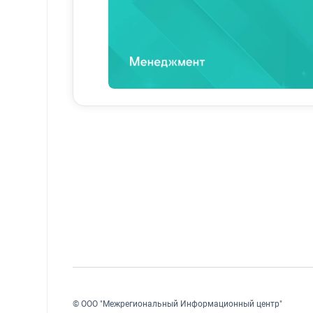
собственные данные, чтобы лучше понят
Вопросы доверия и прозрачности
Организациям необходимо установить п
сотрудников.
Однако даже вопрос прозрачности явля
комплексности, который сложно объясн
Когда алгоритмы реализованы плохо, со
сосредотачиваясь исключительно на том
эффективными.
Существует также вопрос регулировани
конфиденциальности данных, такие как
налагающие на работодателей требовани
© ООО "Межрегиональный Информационный центр"