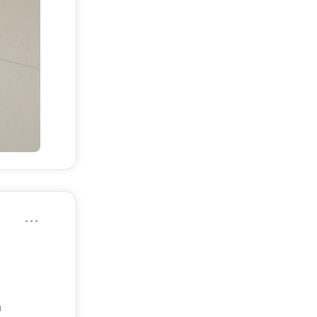
го
вности
е на
омогает
я и
щество
и