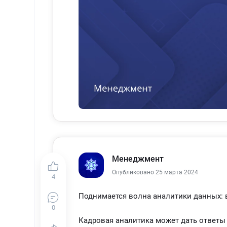
решений и управление человеческими ре
планирования, координации усилий и э
Заключительный этап - оценка стратеги
выбранной стратегии. Руководство дол
стратегию, измерять ее результативнос
убедиться, что она соответствует целя
Эти компоненты представляют собой эт
создании нового плана стратегического
Процесс стратегического управления - 
адаптации со стороны руководства. Ор
Менеджмент
оставаться гибкими, своевременно реа
Опубликовано 25 марта 2024
на рынке.
4
Поднимается волна аналитики данных: 
0
Кадровая аналитика может дать ответы 