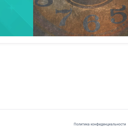
ь структуру своей работы и пути к улучшению.
розрачную политику, чтобы уменьшить настороженность
ется сложным. Например, некоторые алгоритмы достигают у
ить, и даже хорошие объяснительные модели могут быстро ус
трудники могут попытаться обмануть их, чтобы добиться успе
, что измеряется, а не на поиске лучших способов быть
я. Уже действуют нормативные акты, касающиеся
 Федеральный закон № 152-ФЗ «О персональных данных»,
я по защите данных как сотрудников, так и клиентов.
Политика конфиденциальности