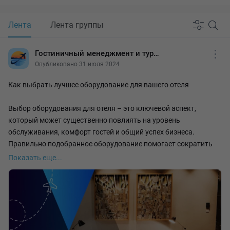
Лента
Лента группы
Гостиничный менеджмент и туризм
Опубликовано 31 июля 2024
Как выбрать лучшее оборудование для вашего отеля
Выбор оборудования для отеля – это ключевой аспект,
который может существенно повлиять на уровень
обслуживания, комфорт гостей и общий успех бизнеса.
Правильно подобранное оборудование помогает сократить
операционные расходы, улучшить стандарты качества и
Показать еще...
создать положительное впечатление у посетителей, делая их
пребывание в вашем отеле по-настоящему уникальным и
запоминающимся.
Комплектация бывает трех видов:
• Люкс ("Новая роскошь"): Изящные мебельные коллекции,