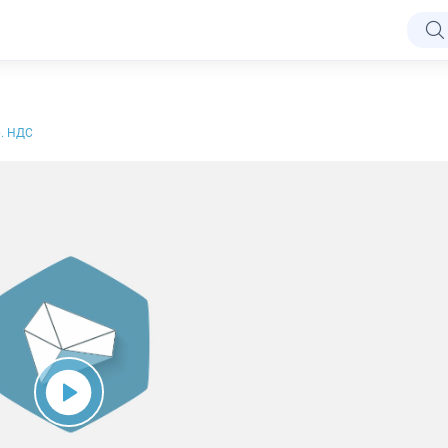
р. НДС