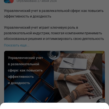
Опубликовано 27 июня 2024
Управленческий учет в развлекательной сфере: как повысить
эффективность и доходность
Управленческий учет играет ключевую роль в
развлекательной индустрии, помогая компаниям принимать
обоснованные решения и оптимизировать свою деятельность
для достижения максимальной эффективности и доходности.
Показать еще...
В этой статье мы рассмотрим, какие инструменты и методики
управленческого учета могут быть применены в
развлекательном бизнесе для увеличения прибыли и
улучшения бизнес-процессов.
Когда речь о развлекательных центрах для детей, важно
решить сразу несколько задач: создать привлекательное
предложение, чтобы увеличить поток посетителей, а также
обеспечить безопасность. Это возможно при условии
разработки эффективного управленческого учета. Какие цели
ставятся: