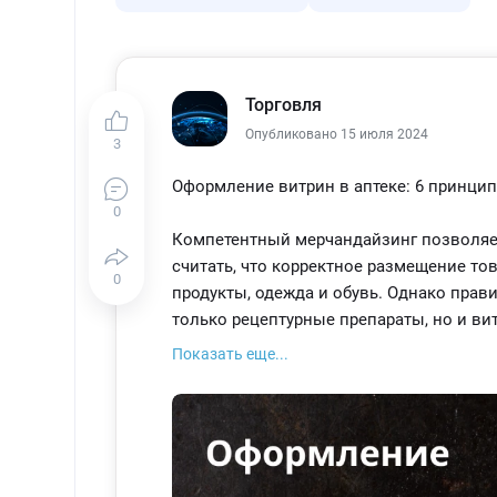
Торговля
Опубликовано 15 июля 2024
3
Оформление витрин в аптеке: 6 принци
0
Компетентный мерчандайзинг позволяет
считать, что корректное размещение тов
0
продукты, одежда и обувь. Однако прави
только рецептурные препараты, но и в
назначения.
Показать еще...
Для увеличения продаж в аптеке сначал
размещения продукции на стеллажах, и
Существуют несколько правил, соблюден