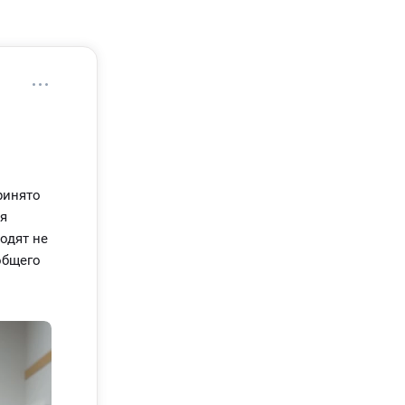
ринято
ся
одят не
общего
ют план