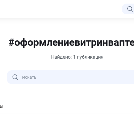
#оформлениевитринвапт
Найдено: 1 публикация
пы