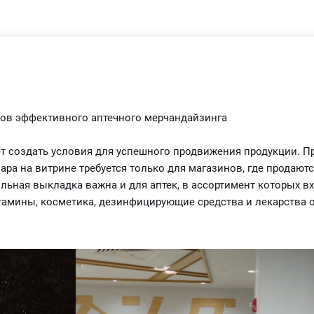
пов эффективного аптечного мерчандайзинга
 создать условия для успешного продвижения продукции. П
ара на витрине требуется только для магазинов, где продают
льная выкладка важна и для аптек, в ассортимент которых вх
итамины, косметика, дезинфицирующие средства и лекарства 
а составляется ассортиментный перечень, затем разрабатыва
 фармацевты выкладывают препараты по этому плану.
ие которых позволит обеспечить рост продаж в аптеке: