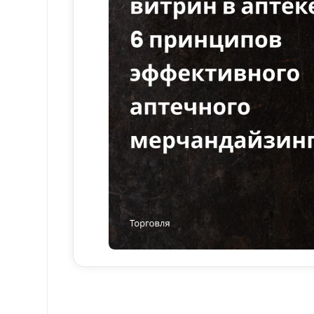
Правило №1: группировка товаров
Группировка продукции – важный компо
препаратов в одном месте помогает по
групп используются таблички, которые 
«антиаллергенные препараты», «витамин
Правило №2: зонирование торгового за
Часто покупатель перемещается по торго
при зонировании аптеки. Обычно зониров
зона: слева, а также включает ниши и у
чтобы потребитель мог быстро их найти
включая дорогие препараты или продук
эксперты советуют добавить ненавязчи
Правило №3: принцип FIFO
Лекарства имеют ограниченный срок год
Принцип FIFO означает, что вперед выс
ним. Таким образом, фармацевт отдаёт 
убытков от утилизации просроченной п