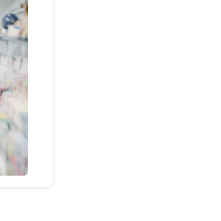
ных
ния
итывать
лодная
м,
ры,
ия
.
ся за