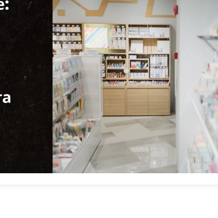
нент мерчандайзинга в аптеке, так как размещение однотип
купателю быстро найти нужное средство. Обычно для выделе
вешают над определенной группой товаров, например,
ы» и т.д.
ла
вому залу по часовой стрелке, и эту особенность следует уч
ание происходит так: • горячая зона: справа при входе; • хо
глы. В горячей зоне располагают препараты с высоким спросо
. В холодных зонах можно разместить менее популярные това
цию, несезонную в данный момент. Для привлечения вниман
вую подсветку в холодные зоны.
ности, по истечении которого они становятся непригодными
тавляется товар, прибывший первым, а остальные размещают
покупателю продукт, стоящий первым, что помогает избежать
родукции.