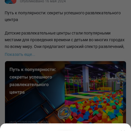
Опубликовано 16 мая 2024
Путь к популярности: секреты успешного развлекательного
центра
Детские развлекательные центры стали популярными
местами для проведения времени с детьми во многих городах
по всему миру. Они предлагают широкий спектр развлечений,
игр и активностей для детей всех возрастов, что делает их
Показать еще...
привлекательными для семей и родителей. Однако, чтобы
стать успешным детским развлекательным центром и
привлечь широкую аудиторию, необходимо следовать
определенным правилам.
Основные элементы эффективного маркетинга
1. Создайте привлекательный веб-сайт: на вашем веб-сайте
должна быть представлена информация о ваших услугах,
ценах и рекламных акциях в удобном для навигации формате.
Включите фотографии и отзывы клиентов, чтобы завоевать
доверие.