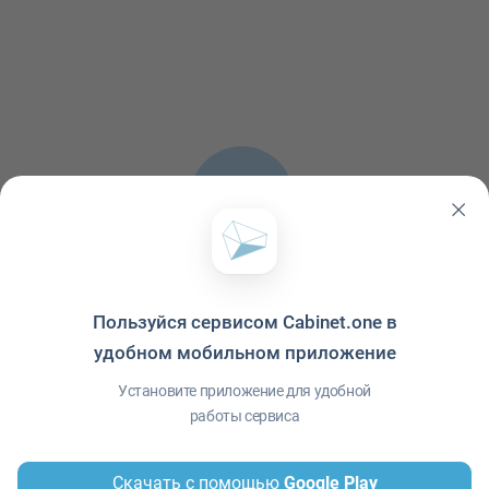
Список публикаций пуст
Пользуйся сервисом Cabinet.one в
удобном мобильном приложение
В ленте не обнаружено ни одной публикации
Установите приложение для удобной
работы сервиса
Скачать с помощью
Google Play