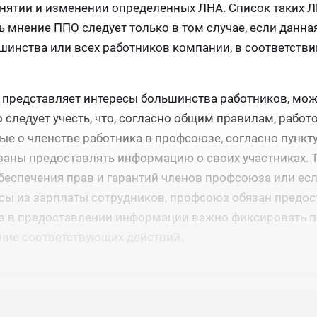
нятии и изменении определенных ЛНА. Список таких 
ь мнение ППО следует только в том случае, если данна
инства или всех работников компании, в соответстви
 представляет интересы большинства работников, мо
следует учесть, что, согласно общим правилам, работо
е о членстве работника в профсоюзе, согласно пункту
заны предоставлять информацию о своих участниках. 
беспечения прав и гарантий членов профсоюза или ес
сы из зарплаты сотрудников, профсоюз обязан предос
з в предоставлении информации важно фиксировать п
ние соответствующих действий.