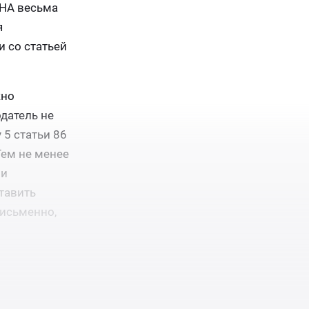
ЛНА весьма
я
и со статьей
жно
датель не
 5 статьи 86
Тем не менее
ли
тавить
исьменно,