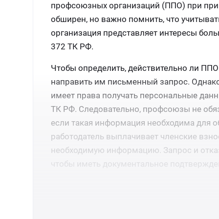
профсоюзных организаций (ППО) при при
обширен, но важно помнить, что учитыват
организация представляет интересы больш
372 ТК РФ.
Чтобы определить, действительно ли ППО
направить им письменный запрос. Однако 
имеет права получать персональные данны
ТК РФ. Следовательно, профсоюзы не обя
если такая информация необходима для о
работодатель выплачивает членские взно
необходимую информацию. Запрос и отка
чтобы иметь документальное подтвержде