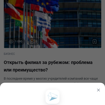
1 090
0
БИЗНЕС
Открыть филиал за рубежом: проблема
или преимущество?
В последнее время у многих учредителей компаний все чаще
появляется перспективная идея открыть свой бизнес за
рубежом. Причин много: либо внутренний рынок стал для них
тесен, и они хотят освоить новые возможности, либо
Profpost
конкуренция высока и российский рынок пер
Опубликовано 22 июля 2021