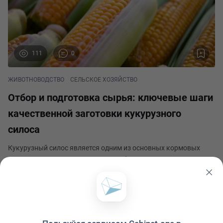
111
0
ЖИВОТНОВОДСТВО
СЕЛЬСКОЕ ХОЗЯЙСТВО
Отбор и подготовка сырья: ключевые шаги
качественной заготовки кукурузного
силоса
Кукурузный силос является одним из основных кормовых
ресурсов для животноводства, особенно в кормлении
крупного рогатого скота. Правильная заготовка кукурузного
силоса играет решающую роль в обеспечении качественного
Михаил Кириллов
корма для животных. Для достижения этой цел
Опубликовано 15 июля 2024