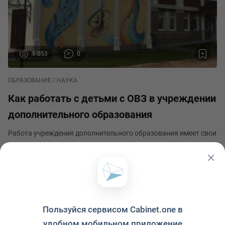
1 053
0
ОБРАЗОВАНИЕ / НАУКА
Как работать с детьми с ОВЗ в учреждении
дополнительного образования
Работа учреждения дополнительного образования имеет свои
устоявшиеся традиции в части организации учебного
процесса, его материально-технического оснащения,
методического сопровождения. Но жизнь ставит перед нами
Оксана Николаевна Малышкина
новые задачи. Речь в данной статье пойдет об ор
Опубликовано 23 апреля 2021
Пользуйся сервисом Cabinet.one в
удобном мобильном приложение