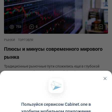
753
0
РЫНКИ
ТОРГОВЛЯ
Плюсы и минусы современного мирового
рынка
Традиционные рыночные пути сложились еще в глубокой
древности. Первой торговой формой был бартер. Позднее был
изобретен иной подход к торговле, такой замечательной
инновацией стало изобретение денег. На современном рынке
Profpost
до сих пор используют обе формы оплаты.
Опубликовано 2 февраля 2021
Пользуйся сервисом Cabinet.one в
удобном мобильном приложение