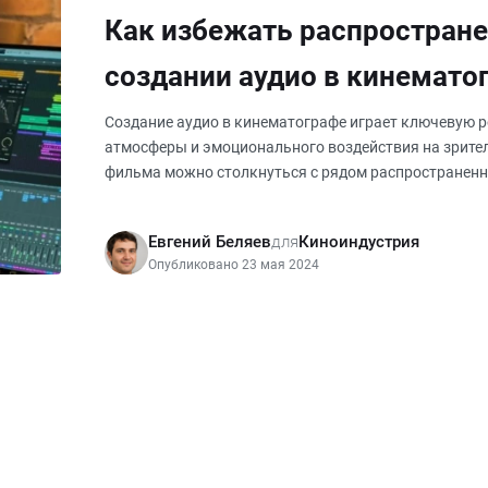
Как избежать распростран
создании аудио в кинемато
Создание аудио в кинематографе играет ключевую 
атмосферы и эмоционального воздействия на зрител
фильма можно столкнуться с рядом распространенн
повлиять на итоговое кач
Евгений Беляев
для
Киноиндустрия
Опубликовано 23 мая 2024