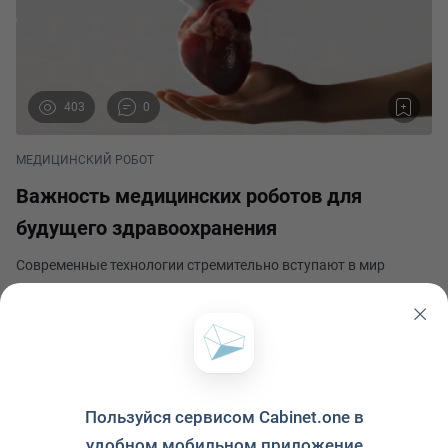
403
0
МЕДИЦИНСКИЙ РОБОТ
Важность медицинских роботов для
будущего здравоохранения
Современные технологии стремительно вступают в мир
медицины, предлагая новые возможности и перспективы для
развития здравоохранения. Одной из ключевых инноваций,
которая привлекает все больше внимания, являются
Виолетта Лаптева
медицинские роботы. Эти автоматизированные устрой
Опубликовано 22 апреля 2024
Пользуйся сервисом Cabinet.one в
удобном мобильном приложение