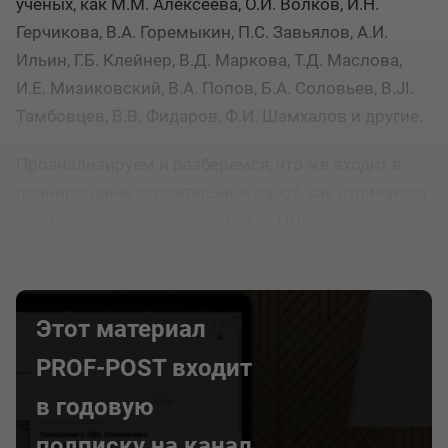
ученых, как М.М. Алексеева, О.И. Волков, И.Н.
Герчикова, В.А. Горемыкин, П.С. Завьялов, А.И.
Ильин, Г.Б. Клейнер, В.Д. Маркова, Т.Д. Маслова,
И.Е. Мизиковский, В.А. Попов, Б.А. Соловьев, B.JI.
Тамбовцев, В.В. Фидаров, Ф.И. Шамхалов и другие.
Проанализируем и разберемся, что же входит в
планирование строительных работ, как отличается
планирование производства от ППР, а также
рассмотрим другие системы планирования
производственного процесса.
Этот материал
PROF-POST входит
в годовую
подписку на канал