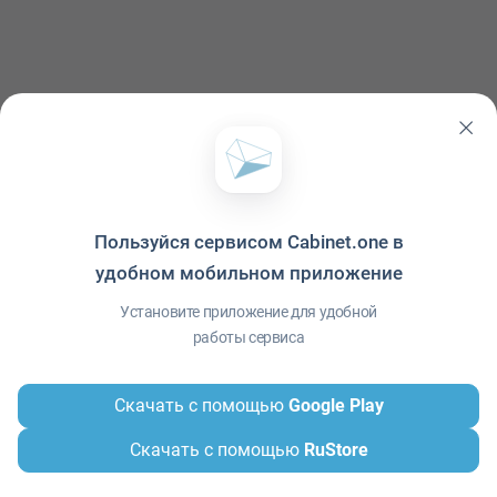
Пользуйся сервисом Cabinet.one в
удобном мобильном приложение
Политика конфиденциальности
·
Условия использования
·
Файлы cookie
·
Справка
·
Приложение
© ООО "Межрегиональный Информационный центр"
Установите приложение для удобной
работы сервиса
Скачать с помощью
Google Play
Скачать с помощью
RuStore