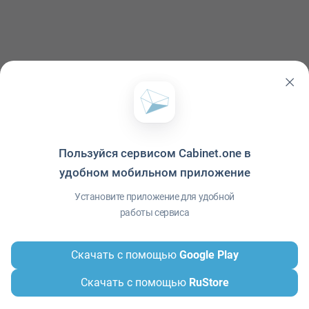
Пользуйся сервисом Cabinet.one в
удобном мобильном приложение
Политика конфиденциальности
·
Условия использования
·
Файлы cookie
·
Справка
·
Приложение
© ООО "Межрегиональный Информационный центр"
Установите приложение для удобной
работы сервиса
Скачать с помощью
Google Play
Скачать с помощью
RuStore