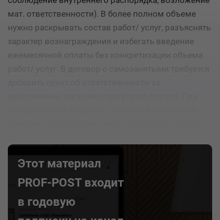
соблюдение внутреннего распорядка, возложение
мат. ответственности). В более полном объеме
нужно раскрывать состав работ/ услуг, разъяснять
характер вознаграждения и избегать введение
ежемесячной оплаты без конкретизации объема
работ/ услуг. В договор с самозанятыми требуется
добавить пункт об ответственности за
уведомление заказчика при утрате статуса. При
потере статуса заказчик становится налоговым
агентом, который начисляет, удерживает НДФЛ,
оплачивает страховые взносы с вознаграждения.
Этот материал
PROF-POST входит
в годовую