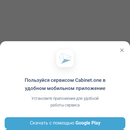
Пользуйся сервисом Cabinet.one в
удобном мобильном приложение
Политика конфиденциальности
·
Условия использования
·
Файлы cookie
·
Справка
·
Приложение
© ООО "Межрегиональный Информационный центр"
Установите приложение для удобной
работы сервиса
Скачать с помощью
Google Play