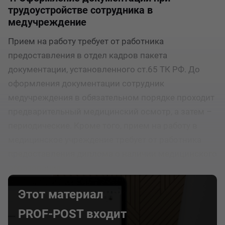
трудоустройстве сотрудника в
медучреждение
Прием на работу требует от работника
предоставления в отдел кадров пакета
документации, установленного ст.65 ТК РФ. До
оформления документации сотрудник
медучреждения в обязательном порядке проходит
предварительный медицинский осмотр, а затем –
периодические. Кроме того, прием на работу в
медицинское учреждение требует от работника
предоставления диплома о наличии медицинского
образования.
Этот материал
PROF-POST входит