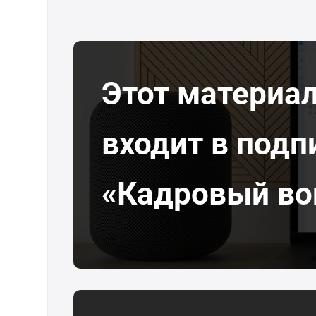
Этот материа
входит в подп
«Кадровый во