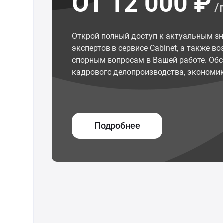
ОТ 12 000 ₽
/
Открой полный доступ к актуальным з
экспертов в сервисе Cabinet, а также 
спорным вопросам в Вашей работе. Обс
кадрового делопроизводства, экономик
Подробнее
© ООО "Межрегиональный Информационный центр"