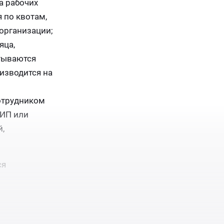
а рабочих
 по квотам,
организации;
яца,
итываются
изводится на
сотрудником
 ИП или
,
ся