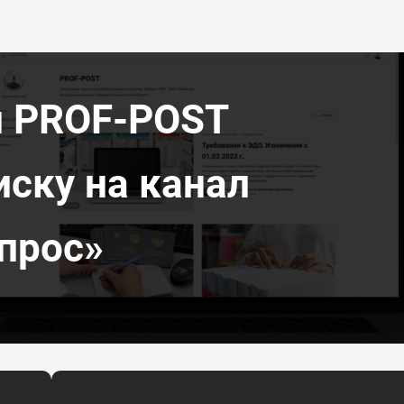
л PROF-POST
иску на канал
прос»