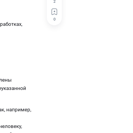
2
0
работках,
влены
еуказанной
к, например,
человеку,