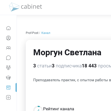
Prof-Post
Канал
Моргун Светлана
3
статьи
3
подписчика
18 443
просм
Преподаватель практик, с опытом работы в
Рейтинг канала
4