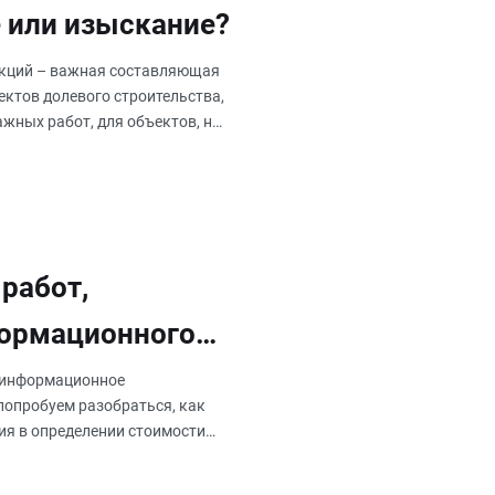
 или изыскание?
укций – важная составляющая
ектов долевого строительства,
жных работ, для объектов, на
работ,
формационного
к «информационное
попробуем разобраться, как
ия в определении стоимости