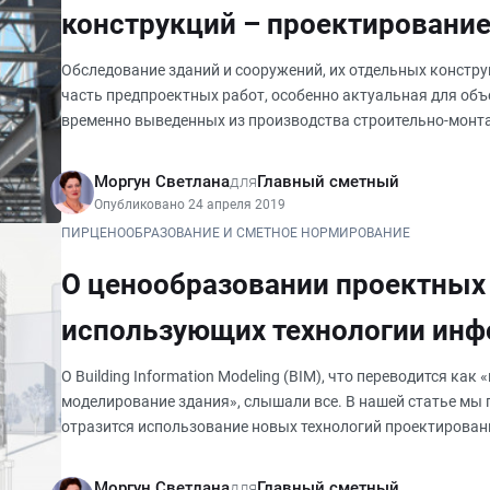
конструкций – проектирование
Обследование зданий и сооружений, их отдельных констр
часть предпроектных работ, особенно актуальная для объ
временно выведенных из производства строительно-монта
которых в сил
Моргун Светлана
для
Главный сметный
Опубликовано 24 апреля 2019
ПИР
ЦЕНООБРАЗОВАНИЕ И СМЕТНОЕ НОРМИРОВАНИЕ
О ценообразовании проектных 
использующих технологии ин
моделирования
О Building Information Modeling (BIM), что переводится ка
моделирование здания», слышали все. В нашей статье мы 
отразится использование новых технологий проектирован
проектных работ. По итог
Моргун Светлана
для
Главный сметный