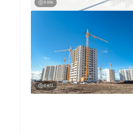
9 096
0
2 472
0