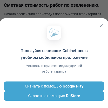
Сметная стоимость работ по озеленению.
Начало озеленения происходит после очистки территории от
строительного мусора и установки нужной инфраструктуры.
Важно помнить, что вырубка и пересадка деревьев требует
разрешений. Смета на озеленение территории входит в общий
Оксана Лозовая
бюджет проекта и учитывает все ра
Опубликовано 13 января в 11:00
Пользуйся сервисом Cabinet.one в
удобном мобильном приложение
Политика конфиденциальности
·
Условия использования
·
Файлы cookie
·
Установите приложение для удобной
Справка
·
Приложение
© ООО "Межрегиональный Информационный центр"
работы сервиса
Скачать с помощью
Google Play
Скачать с помощью
RuStore
Главная
Сообщения
Меню
Контакты
Профиль