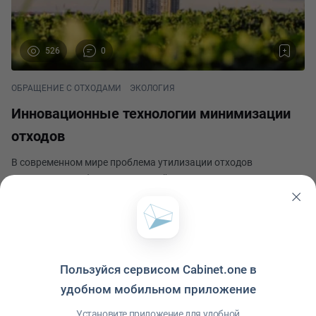
526
0
ОБРАЩЕНИЕ С ОТХОДАМИ
ЭКОЛОГИЯ
Инновационные технологии минимизации
отходов
В современном мире проблема утилизации отходов
становится все более актуальной. Нарастающее количество
мусора оказывает серьезное воздействие на окружающую
среду, вызывает загрязнение воды, почвы и воздуха, а также
Анастасия Волкова
приводит к истощению природных ресурсов. Для
Опубликовано 27 апреля 2024
Пользуйся сервисом Cabinet.one в
удобном мобильном приложение
Политика конфиденциальности
·
Условия использования
·
Файлы cookie
·
Установите приложение для удобной