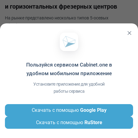
и горизонтальных фрезерных центров
На рынке представлено несколько типов 5-осевых
обрабатывающих центров с ЧПУ с различными
кинематическими конфигурациями. Выбор подходящего для
ваших нужд станка может быть непростой задачей. Эти
Марк Воронов
станки подразделяются на две основные категории:
Опубликовано 3 июня 2024
вертикальные и г
Пользуйся сервисом Cabinet.one в
удобном мобильном приложение
Политика конфиденциальности
·
Условия использования
·
Файлы cookie
·
Установите приложение для удобной
Справка
·
Приложение
© ООО "Межрегиональный Информационный центр"
работы сервиса
Скачать с помощью
Google Play
Скачать с помощью
RuStore
Главная
Сообщения
Меню
Контакты
Профиль