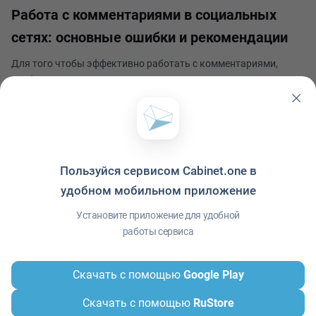
Работа с комментариями в социальных
сетях: основные ошибки и рекомендации
Для того чтобы эффективно работать с комментариями,
необходимо следить за ними, отвечать на них своевременно и
адекватно, а также активно взаимодействовать с аудиторией.
Важно помнить, что каждый комментарий может оказать
Савелий Колбинский
влияние на восприятие бренда или лично
Опубликовано 8 апреля 2024
Пользуйся сервисом Cabinet.one в
удобном мобильном приложение
Политика конфиденциальности
·
Условия использования
·
Файлы cookie
·
Установите приложение для удобной
Справка
·
Приложение
© ООО "Межрегиональный Информационный центр"
работы сервиса
Скачать с помощью
Google Play
Скачать с помощью
RuStore