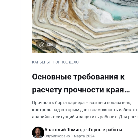
306
КАРЬЕРЫ
ГОРНОЕ ДЕЛО
Основные требования к
расчету прочности края
карьера
Прочность борта карьера – важный показатель,
контроль над которым дает возможность избежат
аварийных ситуаций и защитить рабочих. Для расч
предела прочности инженерам необходимо решить 
Анатолий Томин
для
Горные работы
важных вопроса. На прочность откоса карьера вли
Опубликовано 1 марта 2024