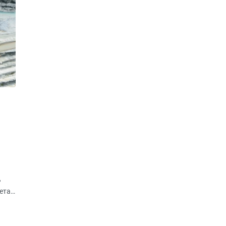
ь
ета
4
яет