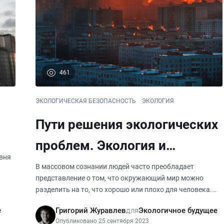
461
ЭКОЛОГИЧЕСКАЯ БЕЗОПАСНОСТЬ
ЭКОЛОГИЯ
Пути решения экологических
проблем. Экология и
вня
этология
В массовом сознании людей часто преобладает
представление о том, что окружающий мир можно
разделить на то, что хорошо или плохо для человека.
Люди стремятся улучшить или уничтожить плохое, а
е
Григорий Журавлев
для
Экологичное будущее
хорошее использовать в своих собственных интересах.
Опубликовано 25 сентября 2023