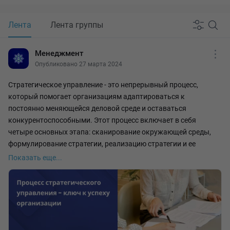
Лента
Лента группы
Менеджмент
Опубликовано 27 марта 2024
Стратегическое управление - это непрерывный процесс,
который помогает организациям адаптироваться к
постоянно меняющейся деловой среде и оставаться
конкурентоспособными. Этот процесс включает в себя
четыре основных этапа: сканирование окружающей среды,
формулирование стратегии, реализацию стратегии и ее
оценку.
Показать еще...
Сканирование окружающей среды - первый шаг. Он
подразумевает сбор и анализ информации о внутренних и
внешних факторах, влияющих на организацию. Это позволяет
руководству выявить как потенциальные возможности, так и
угрозы, с которыми может столкнуться компания. Регулярное