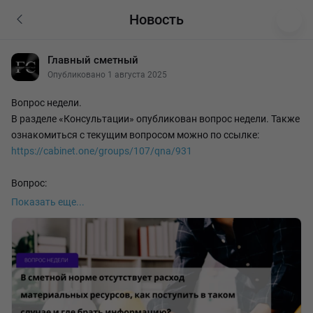
Новость
Главный сметный
Опубликовано 1 августа 2025
Вопрос недели.
В разделе «Консультации» опубликован вопрос недели. Также
ознакомиться с текущим вопросом можно по ссылке:
https://cabinet.one/groups/107/qna/931
Вопрос:
В сметной норме отсутствует расход материальных ресурсов,
Показать еще...
как поступить в таком случае и где брать информацию?
Ответ:
Методика № 577/пр п.12. Количество материальных ресурсов,
по которым в таблицах сметных норм расход указан с литерой
"П", определяется на основании данных проектной
документации с учетом трудноустранимых потерь и отходов,