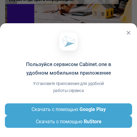
определяемых на основании Методики по разработке и
применению нормативов трудноустранимых потерь и отходов
материалов в строительстве, утвержденной приказом
Минстроя России от 16 января 2020 г. № 15/пр
3
0
0
0 комменариев
Пользуйся сервисом Cabinet.one в
удобном мобильном приложение
Установите приложение для удобной
работы сервиса
Скачать с помощью
Google Play
Скачать с помощью
RuStore