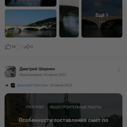
старого моста 1949 года постройки и частично использует его
uchityvaetsya-v-raschete
конструкции - подводные части двух опор.
Ещё 1
6. Учет в смете контракта лимитированных, прочих и
непредвиденных работ и затрат. Учет оборудования -
https://cabinet.one/prof-post/uchet-v-smete-kontrakta-
limitirovannykh-prochikh-i-nepredvidennykh-rabot-i-zatrat-uchet-
oborudovaniya
18
0
0
7. Электронное активирование -
https://cabinet.one/prof-
post/elektronnoe-aktivirovanie
Дмитрий Ширнин
Опубликовано 30 июня 2023
8. Порядок внесения изменений в смету контракта. Отличия
от внесения изменений в локальную смету -
Дмитрий Работкин
26 июня 2023
https://cabinet.one/prof-post/poryadok-vneseniya-izmeneniy-v-
smetu-kontrakta-otlichiya-ot-vneseniya-izmeneniy-v-lokalnuyu-
smetu
PROF-POST
ОБЩЕСТРОИТЕЛЬНЫЕ РАБОТЫ
9. Индекс-дефлятор при расчете НМЦК. По каким данным
Особенности составления смет по
считается. Как учитывается в расчете -
https://cabinet.one/prof-