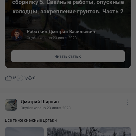
сборнику 5. Свайные работы, опускные
post/indeksa-deflyator-pri-raschete-nmtsk-po-kakim-dannym-
schitaetsya-kak-uchityvaetsya-v-raschete
колодцы, закрепление грунтов. Часть 2
#НЦМК
#циклстатей
#индексдефлятор
#сметнаядокументация
Работкин Дмитрий Васильевич
Опубликовано 23 июня 2023
Читать статью
16
0
0
Дмитрий Ширнин
Опубликовано 23 июня 2023
Все те же снежные Ергаки