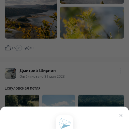
15
0
0
Дмитрий Ширнин
Опубликовано 31 мая 2023
Есауловская петля