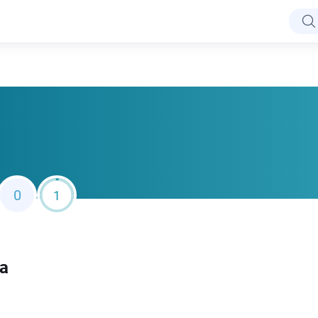
0
1
а