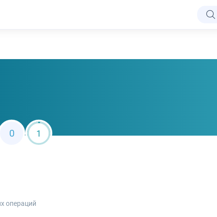
0
1
х операций