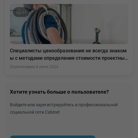
23
Специалисты ценообразования не всегда знаком
ы с методами определения стоимости проектных
работ, тем более проектных работ при капитальн
Опубликовано 6 июня 2024
ом ремонте. Для многих капитальный ремонт ас
социируется с Дефектной ведомостью, а с проект
ными и обмерными работами не прихо
Хотите узнать больше о пользователе?
Войдите или зарегистрируйтесь в профессиональной
социальной сети Cabinet