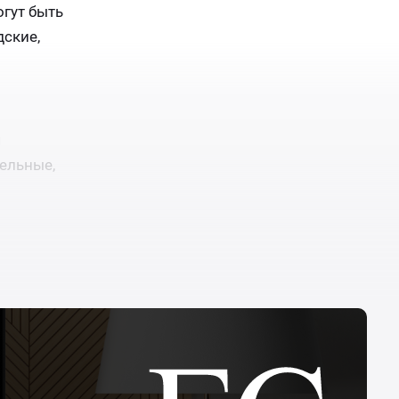
гут быть
ские,
я
ельные,