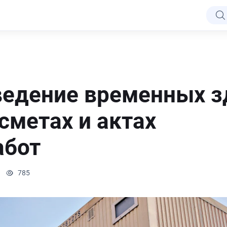
ведение временных з
сметах и актах
абот
785