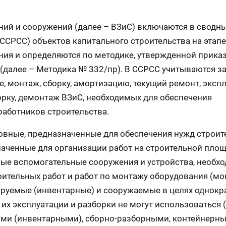
ний и сооружений (далее – ВЗиС) включаются в сводн
 ССРСС) объектов капитального строительства на этапе
ния и определяются по методике, утвержденной прика
(далее – Методика № 332/пр). В ССРСС учитываются з
е, монтаж, сборку, амортизацию, текущий ремонт, эксп
орку, демонтаж ВЗиС, необходимых для обеспечения
работников строительства.
овные, предназначенные для обеспечения нужд строит
аченные для организации работ на строительной площ
ые вспомогательные сооружения и устройства, необх
ительных работ и работ по монтажу оборудования (м
ируемые (инвентарные) и сооружаемые в целях однокр
их эксплуатации и разборки не могут использоваться 
ыми (инвентарными), сборно-разборными, контейнерны