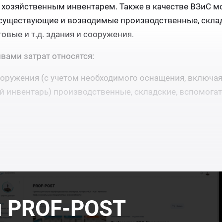
хозяйственным инвентарем. Также в качестве ВЗиС мо
 существующие и возводимые производственные, склад
вые и т.д. здания и сооружения.
ами затрат относятся:
оружения (с учетом необходимого оснащения, включа
й инвентарь) производственные, складские, вспомогат
л PROF-POST