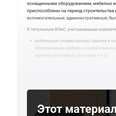
оснащенными оборудованием, мебелью и 
приспособлены на период строительства
вспомогательные, административные, быто
К титульным ВЗиС, учитываемым норматив
мобильные (инвентарные) здания и со
оборудование, мебель и хозяйственны
административные, бытовые и т.д.;
Этот материа