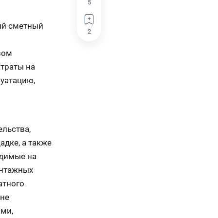
5
ый сметный
2
зом
атраты на
луатацию,
ельства,
адке, а также
одимые на
онтажных
атного
(не
ми,