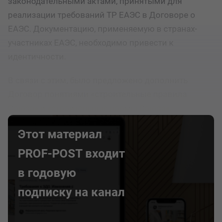
законодательными актами, принятыми для
реализации требований ТР ЕАЭС в Договоре о
ЕАЭС. Документацию, применяемую в странах-
участниках ЕАЭС, необходимо привести к
идентичности.
В связи с этим, было предложено дополнить
Договор понятиями «строительные правила
Союза» и «строительные нормы Союза».
Этот материал
PROF-POST входит
в годовую
подписку на канал